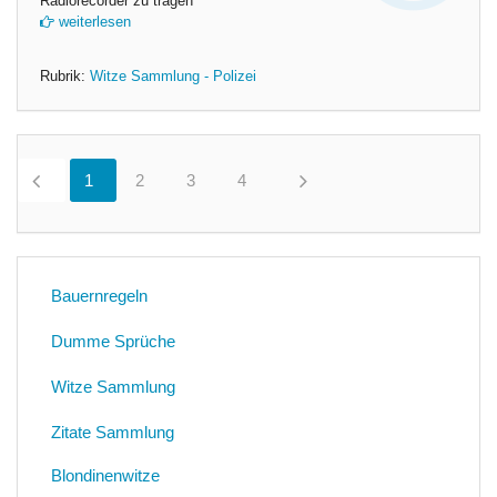
Radiorecorder zu tragen
weiterlesen
Rubrik:
Witze Sammlung - Polizei
1
0
2
0
3
0
4
0
Bauernregeln
Dumme Sprüche
Witze Sammlung
Zitate Sammlung
Blondinenwitze