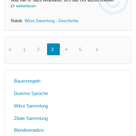
Was van G. dazu veranlaßte, sich das Ohr abzuschneiden
weiterlesen
Rubrik:
Witze Sammlung - Geschichte
1
0
2
0
3
0
4
0
5
0
Bauernregeln
Dumme Sprüche
Witze Sammlung
Zitate Sammlung
Blondinenwitze